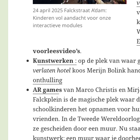
v
24 april 2025 Falckstraat A’dam:
v
Kinderen vol aandacht voor onze
k
interactieve modules
W
E
voorleesvideo’s
.
K
unstwerken
:
op de plek van waar 
verlaten hotel
koos Merijn Bolink han
onthulling
AR game
s
van Marco Christis en Mir
Falckplein is de magische plek waar
d
schoolkinderen het opnamen voor hu
vrienden. In de Tweede Wereldoorlo
ze gescheiden door een muur. Nu staa
kunstwerk: een muur waar je doorhe