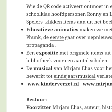
Wie de QR code activeert ontmoet in 
schoolklas hoofdpersonen Ronny en L
Spelers klikken items aan uit het boe
Educatieve animaties
maken we met
Phunk, de
eerste
gaat over nepnieuws
propaganda .
Een
expositie
met originele items uit
bibliotheek voor een aantal scholen.
De
musical
van Mirjam Elias voor he
bewerkt tot
eindejaarsmusical
verlate
www.kinderverzet.nl
www.mirjam
Bestuur:
Voorzitter
Mirjam Elias, auteur, hist