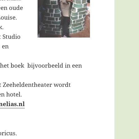
een oude
ouise.
k.
 Studio
 en
 het boek bijvoorbeeld in een
t Zeeheldentheater wordt
n hotel.
elias.nl
oricus.