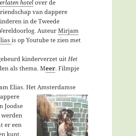
erlaten hotel
over de
riendschap van dappere
inderen in de Tweede
ereldoorlog. Auteur
Mirjam
lias
is op Youtube te zien met
gebeurd kinderverzet uit
Het
den als thema. M
eer
. Filmpje
jam Elias. Het Amsterdamse
appere
n Joodse
g werden
t er een
en kunt.