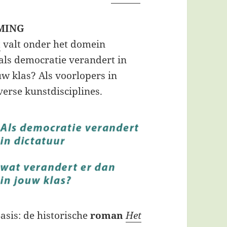
RMING
t
valt onder het domein
ls democratie verandert in
uw klas? Als voorlopers in
erse kunstdisciplines.
asis: de historische
roman
Het