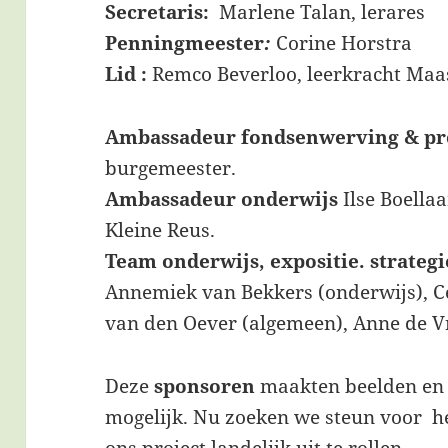
Secretaris:
Marlene Talan, lerares
Penningmeester
:
Corine Horstra
Lid :
Remco Beverloo, leerkracht Maa
Ambassadeur fondsenwerving & pr
burgemeester.
Ambassadeur onderwijs
Ilse Boella
Kleine Reus.
Team onderwijs, expositie. strateg
Annemiek van Bekkers (onderwijs), Ce
van den Oever (algemeen), Anne de Vri
Deze
sponsoren
maakten beelden en 
mogelijk. Nu zoeken we steun voor h
ons project landelijk uit te rollen.