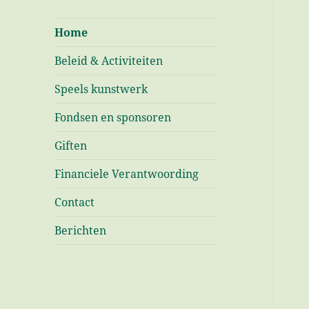
Kinderverzet &
Vriendschap
Home
Toen & Nu
Beleid & Activiteiten
Speels kunstwerk
Fondsen en sponsoren
Giften
Financiele Verantwoording
Contact
Berichten