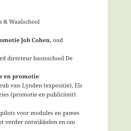
s & Waalschool
omotie Job Cohen,
oud
ard directeur basisschool De
ie en promotie
:
ub van Lynden (expositie), Els
es (promotie en publiciteit).
pilots voor modules en games
et verder ontwikkelen en om