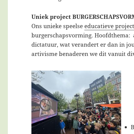
Uniek project BURGERSCHAPSVO
Ons unieke speelse
educatieve projec
burgerschapsvorming. Hoofdthema: a
dictatuur, wat verandert er dan in jo
artivisme benaderen we dit vanuit div
B