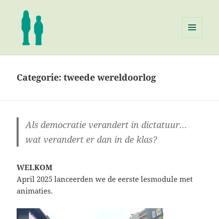
MENU
EN
Stichting Kinderverzet &
WIDGETS
Vriendschap Toen & Nu
Categorie:
tweede wereldoorlog
Als democratie verandert in dictatuur…
wat verandert er dan in de klas?
WELKOM
April 2025 lanceerden we de eerste lesmodule met
animaties.